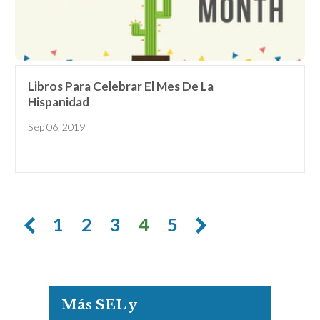
Libros Para Celebrar El Mes De La
Hispanidad
Sep 06, 2019
1
2
3
4
5
Más SEL y