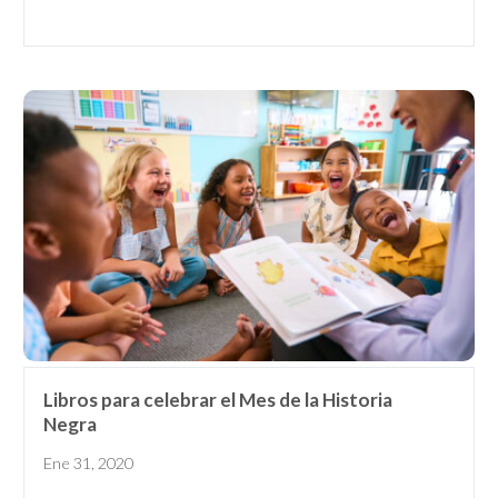
Nanny
ECE or CD Student
Parent
Nonprofit/Public Sector Staff
Member
Other
Libros para celebrar el Mes de la Historia
Negra
Ene 31, 2020