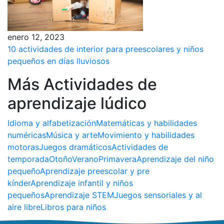
enero 12, 2023
10 actividades de interior para preescolares y niños
pequeños en días lluviosos
Más Actividades de
aprendizaje lúdico
Idioma y alfabetización
Matemáticas y habilidades
numéricas
Música y arte
Movimiento y habilidades
motoras
Juegos dramáticos
Actividades de
temporada
Otoño
Verano
Primavera
Aprendizaje del niño
pequeño
Aprendizaje preescolar y pre
kínder
Aprendizaje infantil y niños
pequeños
Aprendizaje STEM
Juegos sensoriales y al
aire libre
Libros para niños