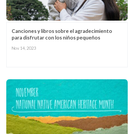
email
with...
early learning tips & tools,
information updates, and
curriculum ideas!
*
indicates required
Canciones y libros sobre el agradecimiento
para disfrutar con los niños pequeños
Nov 14, 2023
I am a(n):
Check all that apply.
Early Learning Center
Administrator/Director
Caregiver for Family, Friends or
Neighbors
Center-Based Provider
Preschool Teacher
Home-Based Care Provider
Family Childcare Home Business
Owner
Family Childcare Home Staff
Member