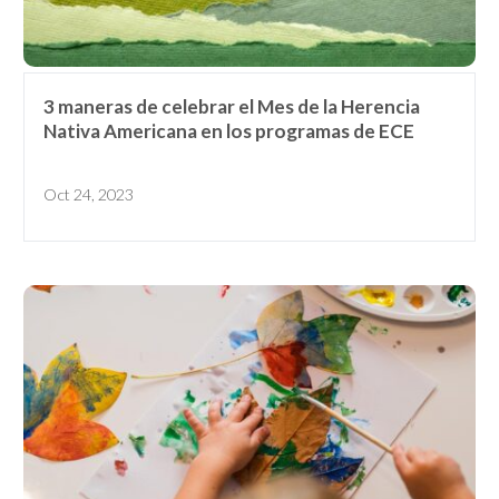
Elementary School Educator
Nanny
ECE or CD Student
Parent
3 maneras de celebrar el Mes de la Herencia
Nonprofit/Public Sector Staff
Member
Nativa Americana en los programas de ECE
Other
Oct 24, 2023